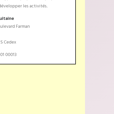
évelopper les activités.
uitaine
oulevard Farman
NS Cedex
901 00013